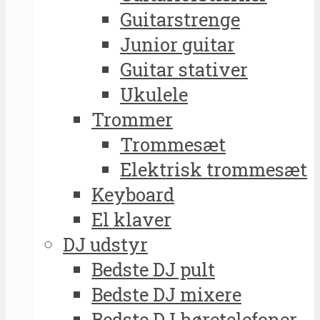
Guitarstrenge
Junior guitar
Guitar stativer
Ukulele
Trommer
Trommesæt
Elektrisk trommesæt
Keyboard
El klaver
DJ udstyr
Bedste DJ pult
Bedste DJ mixere
Bedste DJ høretelefoner