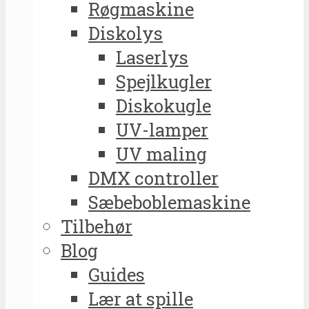
Røgmaskine
Diskolys
Laserlys
Spejlkugler
Diskokugle
UV-lamper
UV maling
DMX controller
Sæbeboblemaskine
Tilbehør
Blog
Guides
Lær at spille