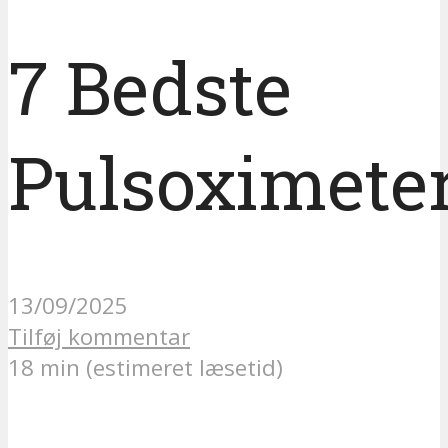
7 Bedste
Pulsoximete
13/09/2025
Tilføj kommentar
18 min (estimeret læsetid)