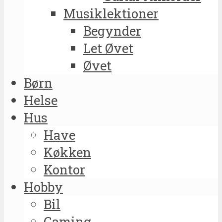
Musiklektioner
Begynder
Let Øvet
Øvet
Børn
Helse
Hus
Have
Køkken
Kontor
Hobby
Bil
Gaming