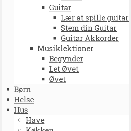
Guitar
Lær at spille guitar
Stem din Guitar
Guitar Akkorder
Musiklektioner
Begynder
Let Øvet
Øvet
Børn
Helse
Hus
Have
Køkken