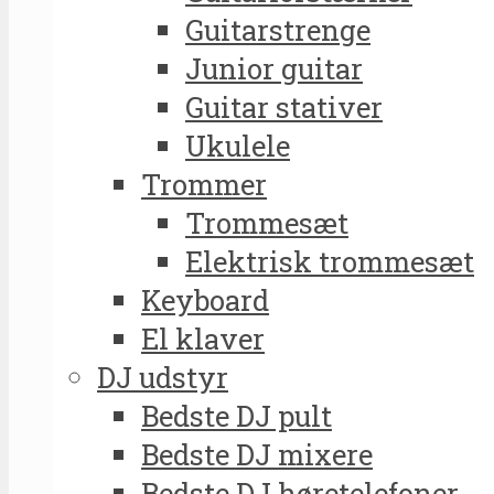
Guitarstrenge
Junior guitar
Guitar stativer
Ukulele
Trommer
Trommesæt
Elektrisk trommesæt
Keyboard
El klaver
DJ udstyr
Bedste DJ pult
Bedste DJ mixere
Bedste DJ høretelefoner