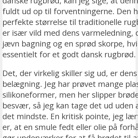
danske rugbrød, kan jeg sige, at den
fuldt ud op til forventningerne. Den 
perfekte størrelse til traditionelle ru
er især vild med dens varmeledning, 
jævn bagning og en sprød skorpe, hvi
essentielt for et godt dansk rugbrød.
Det, der virkelig skiller sig ud, er den
belægning. Jeg har prøvet mange plast
silikoneformer, men her slipper brød
besvær, så jeg kan tage det ud uden
det mindste. En kritisk pointe, jeg læ
er, at en smule fedt eller olie på forh
gør underværker for at få brødet til at