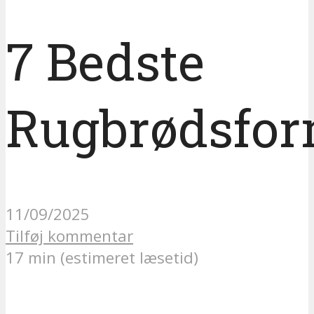
7 Bedste
Rugbrødsfo
11/09/2025
Tilføj kommentar
17 min (estimeret læsetid)