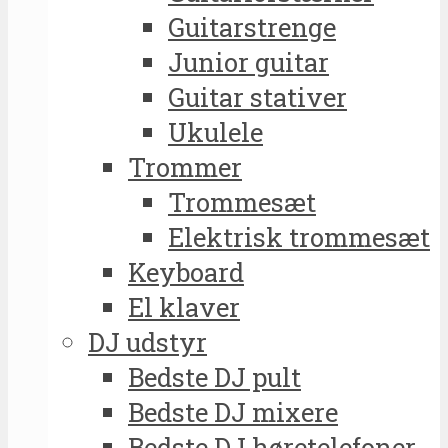
Guitarstrenge
Junior guitar
Guitar stativer
Ukulele
Trommer
Trommesæt
Elektrisk trommesæt
Keyboard
El klaver
DJ udstyr
Bedste DJ pult
Bedste DJ mixere
Bedste DJ høretelefoner