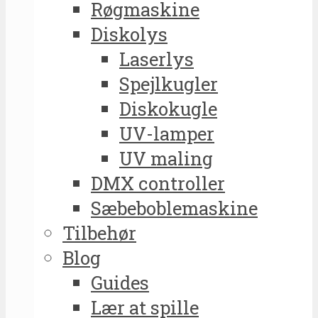
Røgmaskine
Diskolys
Laserlys
Spejlkugler
Diskokugle
UV-lamper
UV maling
DMX controller
Sæbeboblemaskine
Tilbehør
Blog
Guides
Lær at spille