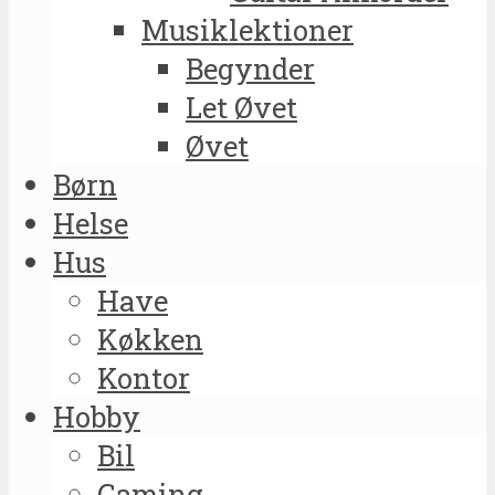
Musiklektioner
Begynder
Let Øvet
Øvet
Børn
Helse
Hus
Have
Køkken
Kontor
Hobby
Bil
Gaming