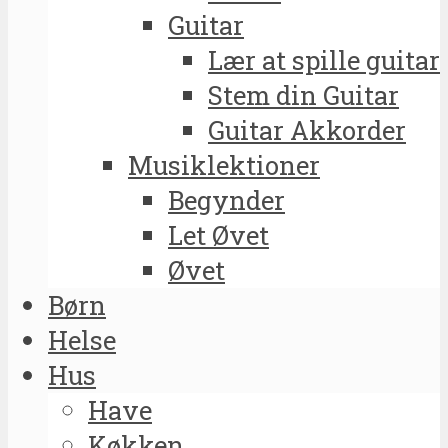
Guitar
Lær at spille guitar
Stem din Guitar
Guitar Akkorder
Musiklektioner
Begynder
Let Øvet
Øvet
Børn
Helse
Hus
Have
Køkken