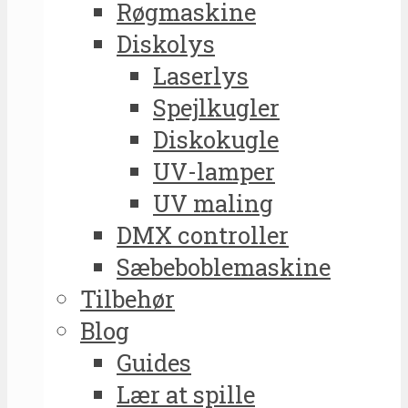
Røgmaskine
Diskolys
Laserlys
Spejlkugler
Diskokugle
UV-lamper
UV maling
DMX controller
Sæbeboblemaskine
Tilbehør
Blog
Guides
Lær at spille