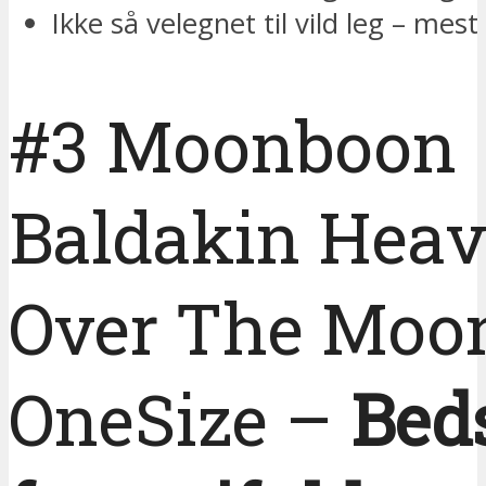
Ikke så velegnet til vild leg – mest
#3 Moonboon
Baldakin Hea
Over The Moo
OneSize –
Beds