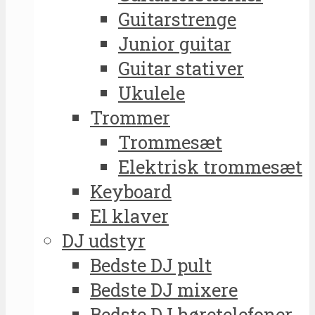
Guitarstrenge
Junior guitar
Guitar stativer
Ukulele
Trommer
Trommesæt
Elektrisk trommesæt
Keyboard
El klaver
DJ udstyr
Bedste DJ pult
Bedste DJ mixere
Bedste DJ høretelefoner