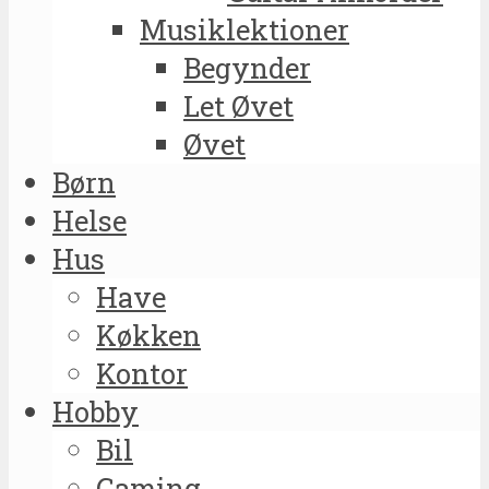
Musiklektioner
Begynder
Let Øvet
Øvet
Børn
Helse
Hus
Have
Køkken
Kontor
Hobby
Bil
Gaming