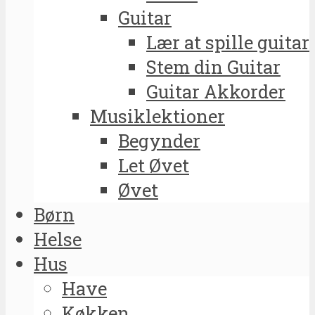
Guitar
Lær at spille guitar
Stem din Guitar
Guitar Akkorder
Musiklektioner
Begynder
Let Øvet
Øvet
Børn
Helse
Hus
Have
Køkken