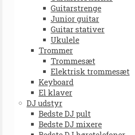
Guitarstrenge
Junior guitar
Guitar stativer
Ukulele
Trommer
Trommesæt
Elektrisk trommesæt
Keyboard
El klaver
DJ udstyr
Bedste DJ pult
Bedste DJ mixere
Bedste DJ høretelefoner