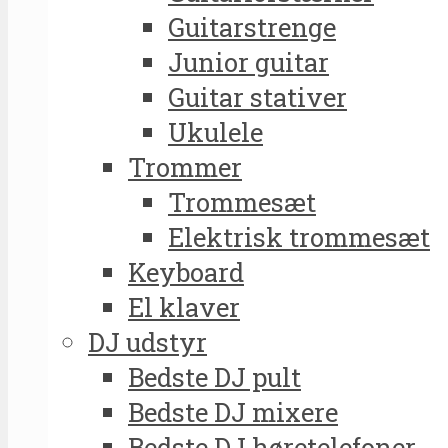
Guitarstrenge
Junior guitar
Guitar stativer
Ukulele
Trommer
Trommesæt
Elektrisk trommesæt
Keyboard
El klaver
DJ udstyr
Bedste DJ pult
Bedste DJ mixere
Bedste DJ høretelefoner