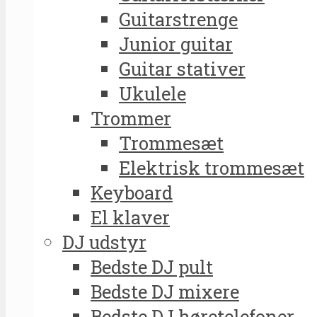
Guitarstrenge
Junior guitar
Guitar stativer
Ukulele
Trommer
Trommesæt
Elektrisk trommesæt
Keyboard
El klaver
DJ udstyr
Bedste DJ pult
Bedste DJ mixere
Bedste DJ høretelefoner