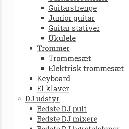
Guitarstrenge
Junior guitar
Guitar stativer
Ukulele
Trommer
Trommesæt
Elektrisk trommesæt
Keyboard
El klaver
DJ udstyr
Bedste DJ pult
Bedste DJ mixere
Bedste DJ høretelefoner