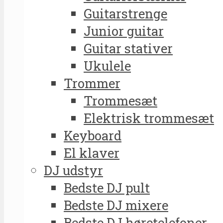
Guitarstrenge
Junior guitar
Guitar stativer
Ukulele
Trommer
Trommesæt
Elektrisk trommesæt
Keyboard
El klaver
DJ udstyr
Bedste DJ pult
Bedste DJ mixere
Bedste DJ høretelefoner