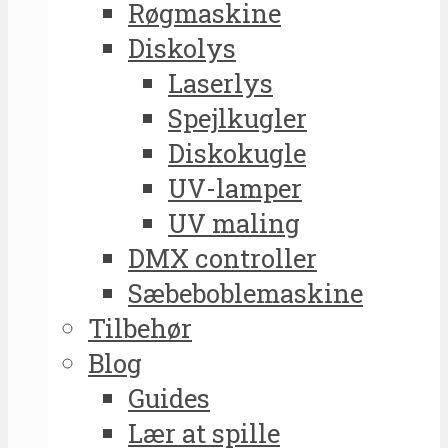
Røgmaskine
Diskolys
Laserlys
Spejlkugler
Diskokugle
UV-lamper
UV maling
DMX controller
Sæbeboblemaskine
Tilbehør
Blog
Guides
Lær at spille