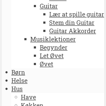
Guitar
Lær at spille guitar
Stem din Guitar
Guitar Akkorder
Musiklektioner
Begynder
Let Øvet
Øvet
Børn
Helse
Hus
Have
Køkken