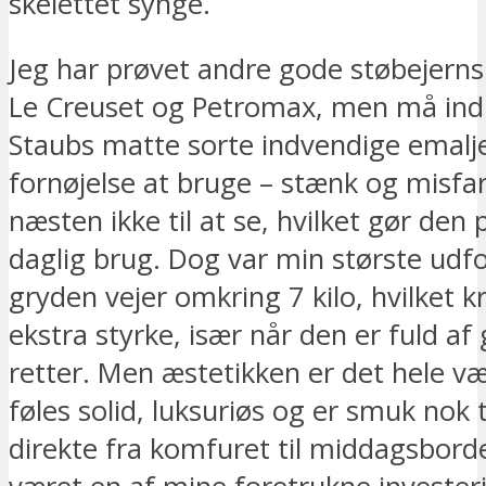
skelettet synge.
Jeg har prøvet andre gode støbejern
Le Creuset og Petromax, men må in
Staubs matte sorte indvendige emalj
fornøjelse at bruge – stænk og misfa
næsten ikke til at se, hvilket gør den p
daglig brug. Dog var min største udfo
gryden vejer omkring 7 kilo, hvilket k
ekstra styrke, især når den er fuld af 
retter. Men æstetikken er det hele v
føles solid, luksuriøs og er smuk nok
direkte fra komfuret til middagsbord