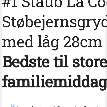
#1 Staub La Co
Støbejernsgry
med låg 28cm
Bedste til stor
familiemiddag