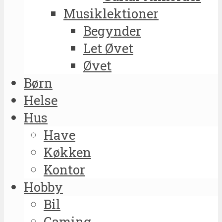
Musiklektioner
Begynder
Let Øvet
Øvet
Børn
Helse
Hus
Have
Køkken
Kontor
Hobby
Bil
Gaming