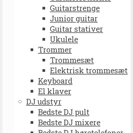
Guitarstrenge
Junior guitar
Guitar stativer
Ukulele
Trommer
Trommesæt
Elektrisk trommesæt
Keyboard
El klaver
DJ udstyr
Bedste DJ pult
Bedste DJ mixere
Bedste DJ høretelefoner