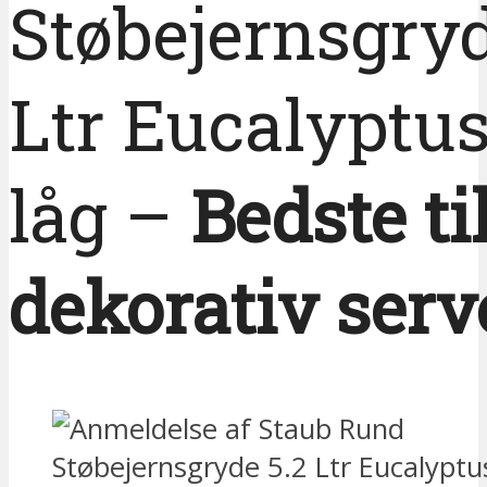
Støbejernsgryd
Ltr Eucalyptu
låg –
Bedste ti
dekorativ serv