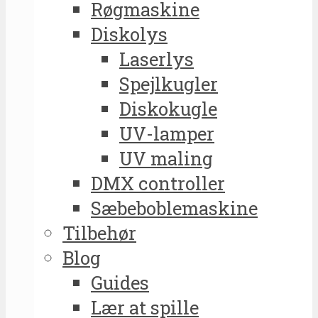
Røgmaskine
Diskolys
Laserlys
Spejlkugler
Diskokugle
UV-lamper
UV maling
DMX controller
Sæbeboblemaskine
Tilbehør
Blog
Guides
Lær at spille