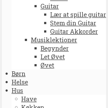
Guitar
Lær at spille guitar
Stem din Guitar
Guitar Akkorder
Musiklektioner
Begynder
Let Øvet
Øvet
Børn
Helse
Hus
Have
Køkken