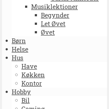
Musiklektioner
Begynder
Let Øvet
Øvet
Børn
Helse
Hus
Have
Køkken
Kontor
Hobby
Bil
Gaming