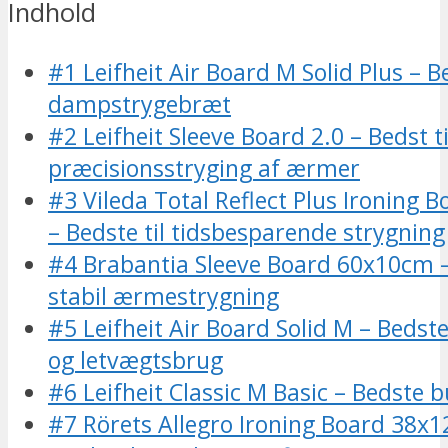
Indhold
#1 Leifheit Air Board M Solid Plus – B
dampstrygebræt
#2 Leifheit Sleeve Board 2.0 – Bedst ti
præcisionsstryging af ærmer
#3 Vileda Total Reflect Plus Ironing
– Bedste til tidsbesparende strygning
#4 Brabantia Sleeve Board 60x10cm – 
stabil ærmestrygning
#5 Leifheit Air Board Solid M – Bedst
og letvægtsbrug
#6 Leifheit Classic M Basic – Bedste 
#7 Rörets Allegro Ironing Board 38x