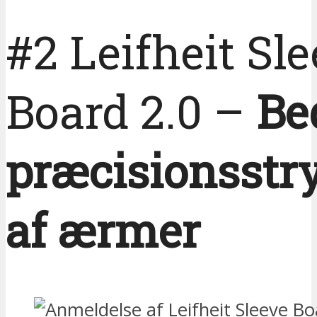
#2 Leifheit Sl
Board 2.0 –
Bed
præcisionsstr
af ærmer