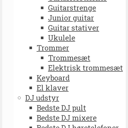
Guitarstrenge
Junior guitar
Guitar stativer
Ukulele
Trommer
Trommesæt
Elektrisk trommesæt
Keyboard
El klaver
DJ udstyr
Bedste DJ pult
Bedste DJ mixere
Bedste DJ høretelefoner