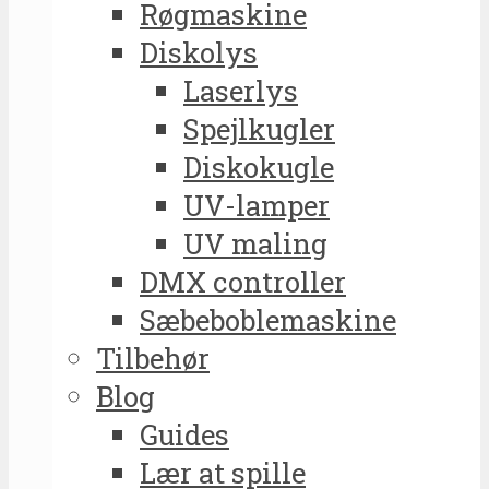
Røgmaskine
Diskolys
Laserlys
Spejlkugler
Diskokugle
UV-lamper
UV maling
DMX controller
Sæbeboblemaskine
Tilbehør
Blog
Guides
Lær at spille