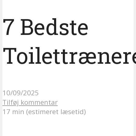
7 Bedste
Toilettræner
10/09/2025
Tilføj kommentar
17 min (estimeret læsetid)