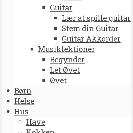
Guitar
Lær at spille guitar
Stem din Guitar
Guitar Akkorder
Musiklektioner
Begynder
Let Øvet
Øvet
Børn
Helse
Hus
Have
Køkken