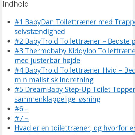
Indhold
#1 BabyDan Toilettræner med Trappe 
selvstændighed
#2 BabyTrold Toilettræner – Bedste p
#3 Thermobaby Kiddyloo Toilettræne
med justerbar højde
#4 BabyTrold Toilettræner Hvid – Beds
minimalistisk indretning
#5 DreamBaby Step-Up Toilet Topper
sammenklappelige løsning
#6 –
#7 –
Hvad er en toilettræner, og hvorfor er