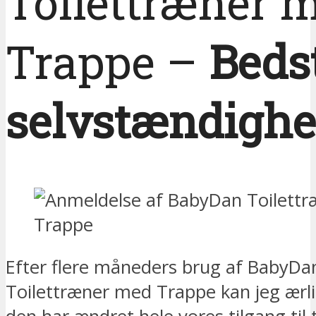
Toilettræner 
Trappe –
Bedst
selvstændigh
Efter flere måneders brug af BabyDa
Toilettræner med Trappe kan jeg ærlig