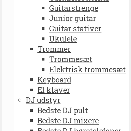
Guitarstrenge
Junior guitar
Guitar stativer
Ukulele
Trommer
Trommesæt
Elektrisk trommesæt
Keyboard
El klaver
DJ udstyr
Bedste DJ pult
Bedste DJ mixere
Bedste DJ høretelefoner