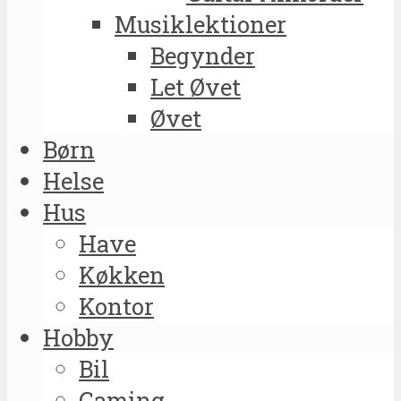
Musiklektioner
Begynder
Let Øvet
Øvet
Børn
Helse
Hus
Have
Køkken
Kontor
Hobby
Bil
Gaming