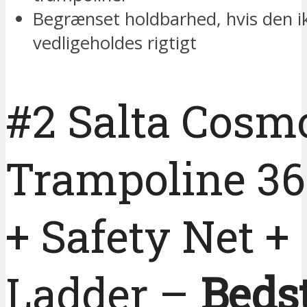
Begrænset holdbarhed, hvis den i
vedligeholdes rigtigt
#2 Salta Cosm
Trampoline 3
+ Safety Net +
Ladder –
Beds