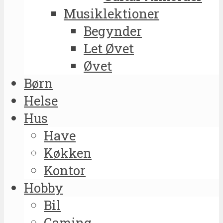
Musiklektioner
Begynder
Let Øvet
Øvet
Børn
Helse
Hus
Have
Køkken
Kontor
Hobby
Bil
Gaming