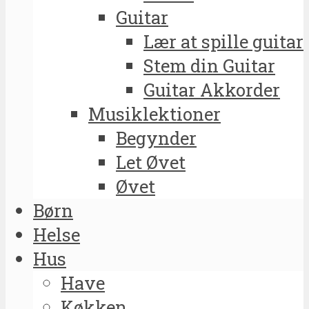
Guitar
Lær at spille guitar
Stem din Guitar
Guitar Akkorder
Musiklektioner
Begynder
Let Øvet
Øvet
Børn
Helse
Hus
Have
Køkken