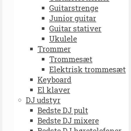
Guitarstrenge
Junior guitar
Guitar stativer
Ukulele
Trommer
Trommesæt
Elektrisk trommesæt
Keyboard
El klaver
DJ udstyr
Bedste DJ pult
Bedste DJ mixere
Bedste DJ høretelefoner