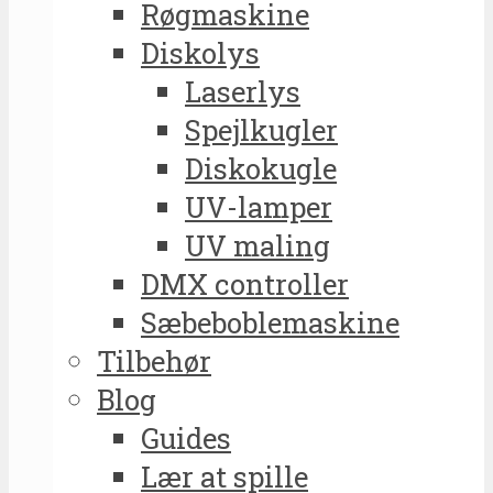
Røgmaskine
Diskolys
Laserlys
Spejlkugler
Diskokugle
UV-lamper
UV maling
DMX controller
Sæbeboblemaskine
Tilbehør
Blog
Guides
Lær at spille