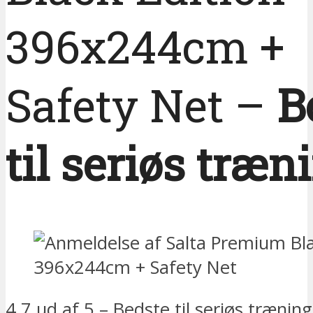
396x244cm +
Safety Net –
B
til seriøs træn
4.7 ud af 5 – Bedste til seriøs træning