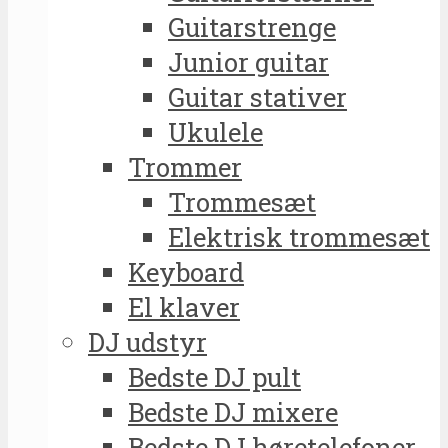
Guitarstrenge
Junior guitar
Guitar stativer
Ukulele
Trommer
Trommesæt
Elektrisk trommesæt
Keyboard
El klaver
DJ udstyr
Bedste DJ pult
Bedste DJ mixere
Bedste DJ høretelefoner