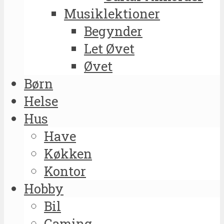
Musiklektioner
Begynder
Let Øvet
Øvet
Børn
Helse
Hus
Have
Køkken
Kontor
Hobby
Bil
Gaming