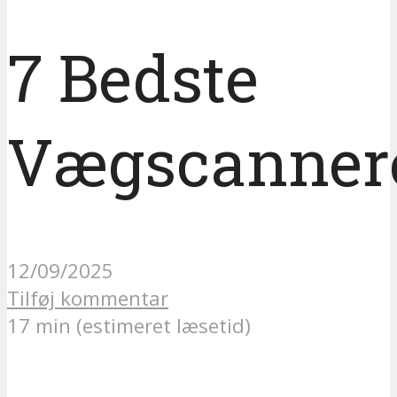
7 Bedste
Vægscanner
12/09/2025
Tilføj kommentar
17 min (estimeret læsetid)