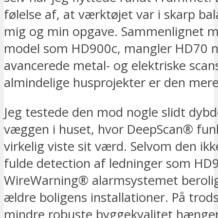
følelse af, at værktøjet var i skarp b
mig og min opgave. Sammenlignet m
model som HD900c, mangler HD70 n
avancerede metal- og elektriske scans
almindelige husprojekter er den mere 
Jeg testede den mod nogle slidt dyb
væggen i huset, hvor DeepScan® fun
virkelig viste sit værd. Selvom den ik
fulde dete​​​​ction af ledninger som HD
WireWarning® alarmsystemet berolig
ældre boligens installationer. På trods
mindre robuste byggekvalitet hænger