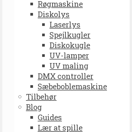
Røgmaskine
Diskolys
Laserlys
Spejlkugler
Diskokugle
UV-lamper
UV maling
DMX controller
Sæbeboblemaskine
Tilbehør
Blog
Guides
Lær at spille