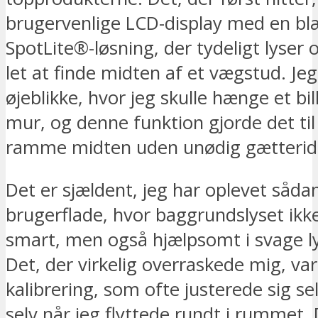
brugervenlige LCD-display med en b
SpotLite®-løsning, der tydeligt lyser 
let at finde midten af et vægstud. Je
øjeblikke, hvor jeg skulle hænge et bi
mur, og denne funktion gjorde det til
ramme midten uden unødig gætterid
Det er sjældent, jeg har oplevet sådan
brugerflade, hvor baggrundslyset ikk
smart, men også hjælpsomt i svage ly
Det, der virkelig overraskede mig, va
kalibrering, som ofte justerede sig se
selv når jeg flyttede rundt i rummet.