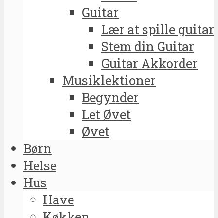
Guitar
Lær at spille guitar
Stem din Guitar
Guitar Akkorder
Musiklektioner
Begynder
Let Øvet
Øvet
Børn
Helse
Hus
Have
Køkken