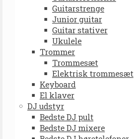
Guitarstrenge
Junior guitar
Guitar stativer
Ukulele
Trommer
Trommesæt
Elektrisk trommesæt
Keyboard
El klaver
DJ udstyr
Bedste DJ pult
Bedste DJ mixere
Bedste DJ høretelefoner