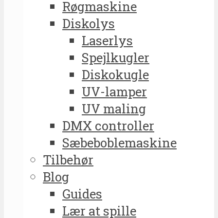
Røgmaskine
Diskolys
Laserlys
Spejlkugler
Diskokugle
UV-lamper
UV maling
DMX controller
Sæbeboblemaskine
Tilbehør
Blog
Guides
Lær at spille