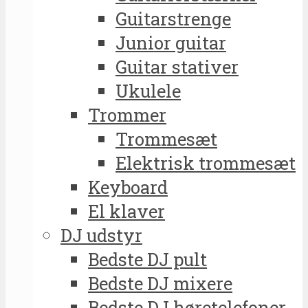
Guitarstrenge
Junior guitar
Guitar stativer
Ukulele
Trommer
Trommesæt
Elektrisk trommesæt
Keyboard
El klaver
DJ udstyr
Bedste DJ pult
Bedste DJ mixere
Bedste DJ høretelefoner