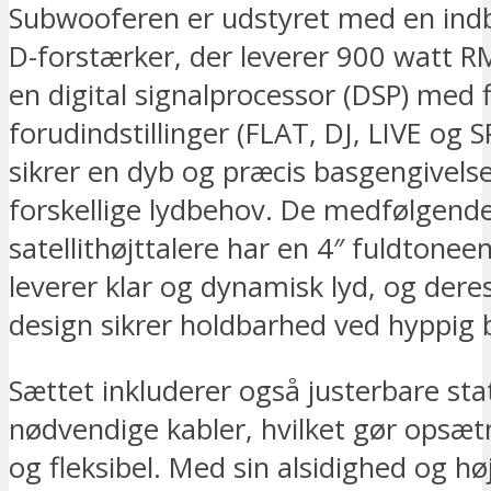
Subwooferen er udstyret med en ind
D-forstærker, der leverer 900 watt R
en digital signalprocessor (DSP) med f
forudindstillinger (FLAT, DJ, LIVE og 
sikrer en dyb og præcis basgengivelse
forskellige lydbehov. De medfølgend
satellithøjttalere har en 4″ fuldtonee
leverer klar og dynamisk lyd, og dere
design sikrer holdbarhed ved hyppig b
Sættet inkluderer også justerbare sta
nødvendige kabler, hvilket gør opsæ
og fleksibel. Med sin alsidighed og h