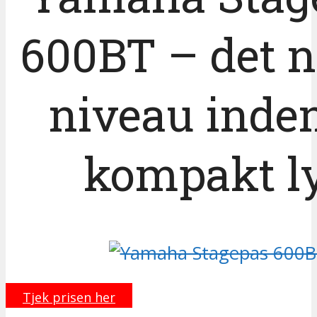
600BT – det 
niveau inde
kompakt l
Tjek prisen her