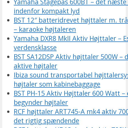
Yamaha Stagepas 600BT – det næste
indenfor kompakt lyd
BST 12″ batteridrevet højttaler m. tr
– karaoke højtaleren
Yamaha DXR8 MkII Aktiv Højttaler – Es
verdensklasse
BST SA12DSP Aktiv højttaler 500W – de
aktive højtaler
Ibiza sound transportabel højttalers
højtaler som kabinebaggage
BST PH-15 Aktiv Højttaler 600 Watt –
begynder højtaler
RCF højttaler ART745-A mk4 aktiv 700
det rigtig spændende