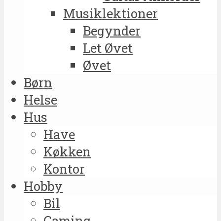
Musiklektioner
Begynder
Let Øvet
Øvet
Børn
Helse
Hus
Have
Køkken
Kontor
Hobby
Bil
Gaming