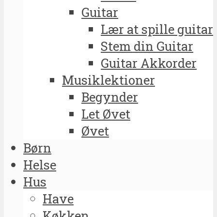
Guitar
Lær at spille guitar
Stem din Guitar
Guitar Akkorder
Musiklektioner
Begynder
Let Øvet
Øvet
Børn
Helse
Hus
Have
Køkken