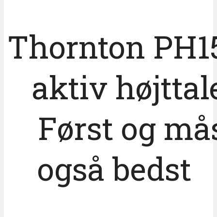
Thornton PH
aktiv højttal
Først og må
også bed