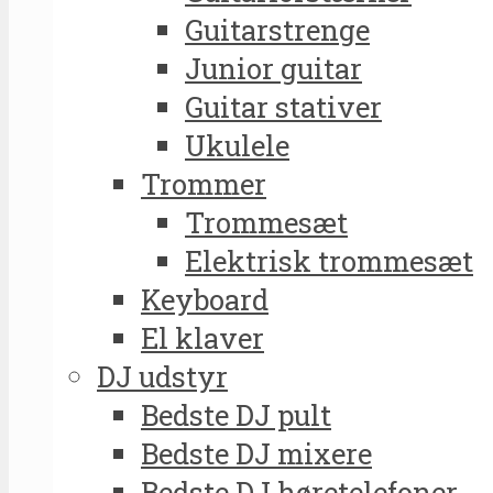
Guitarstrenge
Junior guitar
Guitar stativer
Ukulele
Trommer
Trommesæt
Elektrisk trommesæt
Keyboard
El klaver
DJ udstyr
Bedste DJ pult
Bedste DJ mixere
Bedste DJ høretelefoner