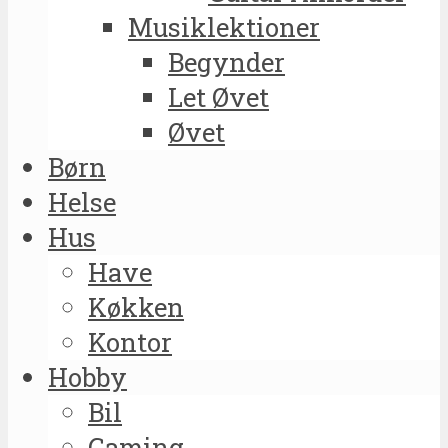
Musiklektioner
Begynder
Let Øvet
Øvet
Børn
Helse
Hus
Have
Køkken
Kontor
Hobby
Bil
Gaming