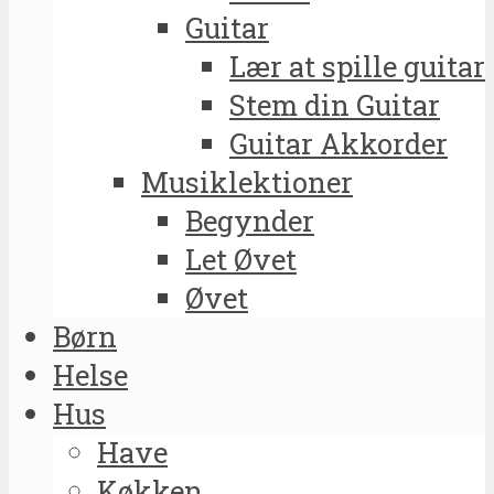
Guitar
Lær at spille guitar
Stem din Guitar
Guitar Akkorder
Musiklektioner
Begynder
Let Øvet
Øvet
Børn
Helse
Hus
Have
Køkken