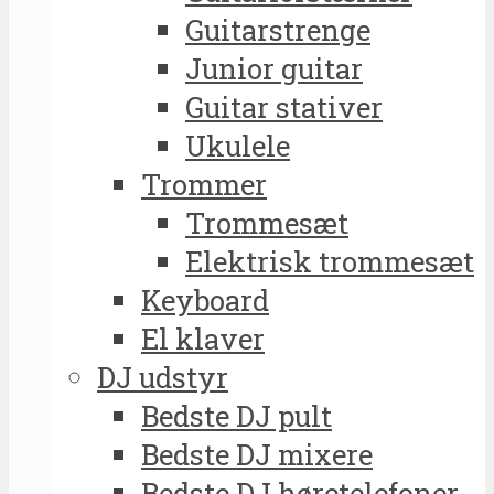
Guitarstrenge
Junior guitar
Guitar stativer
Ukulele
Trommer
Trommesæt
Elektrisk trommesæt
Keyboard
El klaver
DJ udstyr
Bedste DJ pult
Bedste DJ mixere
Bedste DJ høretelefoner