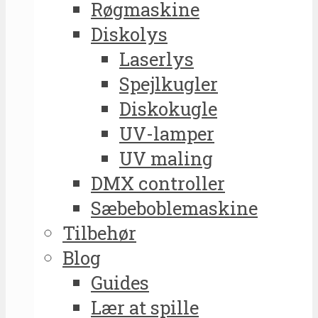
Røgmaskine
Diskolys
Laserlys
Spejlkugler
Diskokugle
UV-lamper
UV maling
DMX controller
Sæbeboblemaskine
Tilbehør
Blog
Guides
Lær at spille