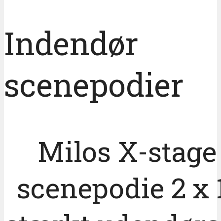
Indendør
scenepodier
Milos X-stage
scenepodie 2 x 