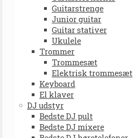
Guitarstrenge
Junior guitar
Guitar stativer
Ukulele
Trommer
Trommesæt
Elektrisk trommesæt
Keyboard
El klaver
DJ udstyr
Bedste DJ pult
Bedste DJ mixere
Bedste DJ høretelefoner