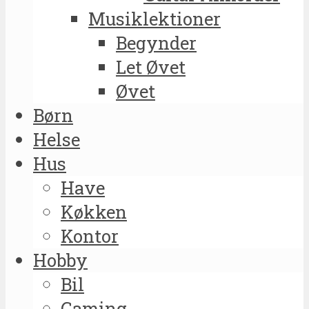
Musiklektioner
Begynder
Let Øvet
Øvet
Børn
Helse
Hus
Have
Køkken
Kontor
Hobby
Bil
Gaming