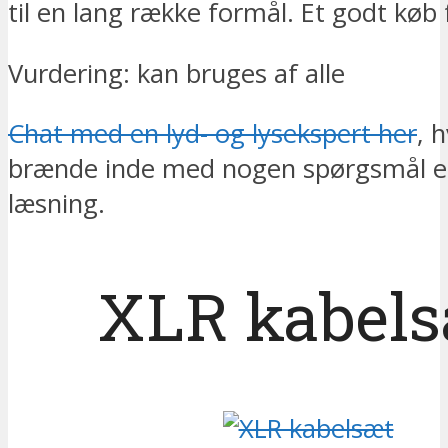
til en lang række formål. Et godt køb
Vurdering: kan bruges af alle
Chat med en lyd- og lysekspert her
, 
brænde inde med nogen spørgsmål e
læsning.
XLR kabels