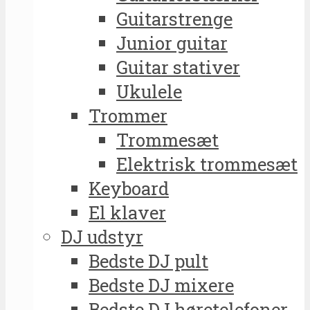
Guitarstrenge
Junior guitar
Guitar stativer
Ukulele
Trommer
Trommesæt
Elektrisk trommesæt
Keyboard
El klaver
DJ udstyr
Bedste DJ pult
Bedste DJ mixere
Bedste DJ høretelefoner