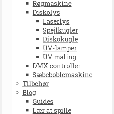
Røgmaskine
Diskolys
Laserlys
Spejlkugler
Diskokugle
UV-lamper
UV maling
DMX controller
Sæbeboblemaskine
Tilbehør
Blog
Guides
Lær at spille