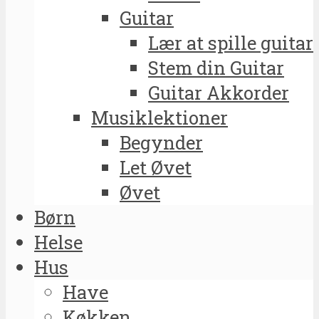
Guitar
Lær at spille guitar
Stem din Guitar
Guitar Akkorder
Musiklektioner
Begynder
Let Øvet
Øvet
Børn
Helse
Hus
Have
Køkken