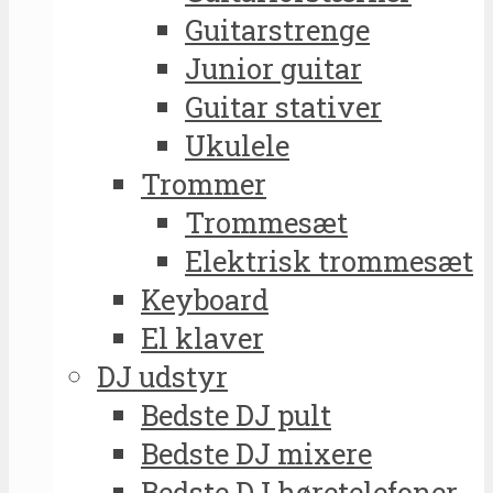
Guitarstrenge
Junior guitar
Guitar stativer
Ukulele
Trommer
Trommesæt
Elektrisk trommesæt
Keyboard
El klaver
DJ udstyr
Bedste DJ pult
Bedste DJ mixere
Bedste DJ høretelefoner