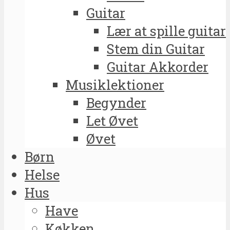
Guitar
Lær at spille guitar
Stem din Guitar
Guitar Akkorder
Musiklektioner
Begynder
Let Øvet
Øvet
Børn
Helse
Hus
Have
Køkken