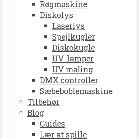
Røgmaskine
Diskolys
Laserlys
Spejlkugler
Diskokugle
UV-lamper
UV maling
DMX controller
Sæbeboblemaskine
Tilbehør
Blog
Guides
Lær at spille