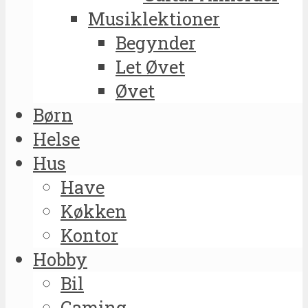
Musiklektioner
Begynder
Let Øvet
Øvet
Børn
Helse
Hus
Have
Køkken
Kontor
Hobby
Bil
Gaming